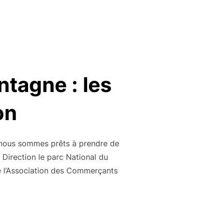
ntagne : les
on
nous sommes prêts à prendre de
 Direction le parc National du
ue l’Association des Commerçants
STRONOMIE DE MONTAGNE : LES CHEFS AU SOMMET D’AURON »