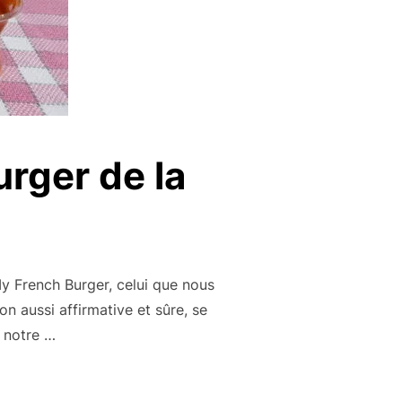
urger de la
My French Burger, celui que nous
n aussi affirmative et sûre, se
, notre …
: LE MEILLEUR BURGER DE LA CÔTE D’AZUR »