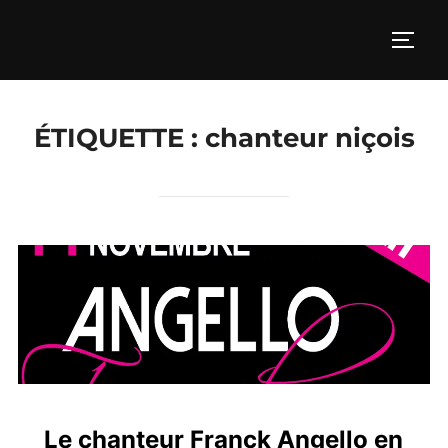
Aller
au
PERM
contenu
ÉTIQUETTE :
chanteur niçois
Le chanteur Franck Angello en