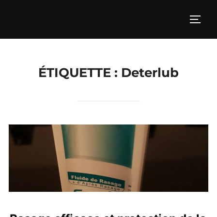
Aller
au
PERM
contenu
ÉTIQUETTE :
Deterlub