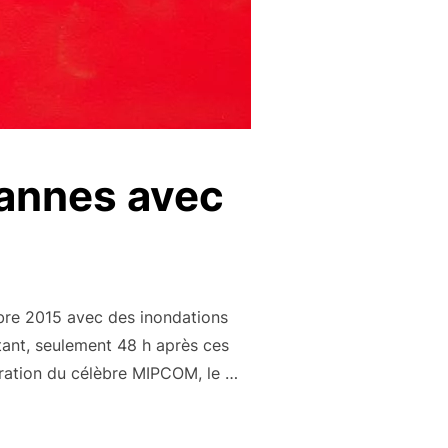
Cannes avec
bre 2015 avec des inondations
tant, seulement 48 h après ces
uration du célèbre MIPCOM, le …
U CARLTON DE CANNES AVEC TURKISH AIRLINES »