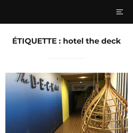
Aller
au
PERM
contenu
ÉTIQUETTE :
hotel the deck