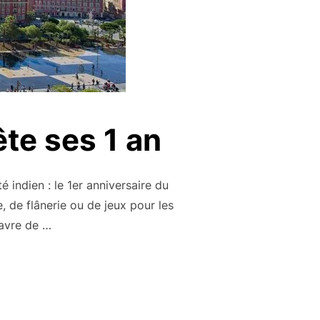
ête ses 1 an
 indien : le 1er anniversaire du
 de flânerie ou de jeux pour les
havre de …
ILLON À NICE FÊTE SES 1 AN »