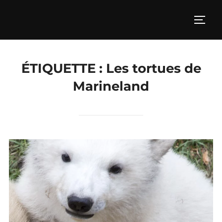
Aller
au
PERM
contenu
ÉTIQUETTE :
Les tortues de
Marineland