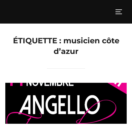
Aller
au
PERM
contenu
ÉTIQUETTE :
musicien côte
d’azur