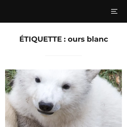
Aller
au
PERM
contenu
ÉTIQUETTE :
ours blanc