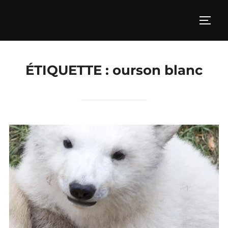
Aller
au
PERM
contenu
ÉTIQUETTE :
ourson blanc