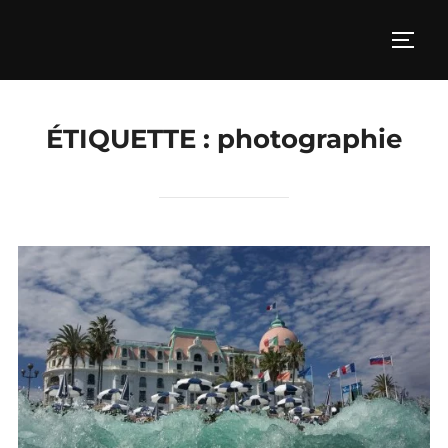
Aller
au
PERM
contenu
ÉTIQUETTE :
photographie