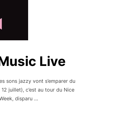
 Music Live
les sons jazzy vont s’emparer du
2 juillet), c’est au tour du Nice
yWeek, disparu …
 PREMIER NICE MUSIC LIVE »