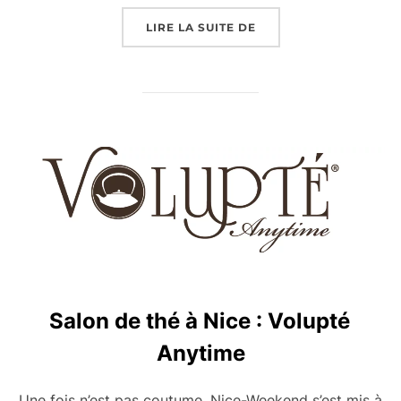
« LIVRAISON RESTAUR
LIRE LA SUITE DE
Salon de thé à Nice : Volupté
Anytime
Une fois n’est pas coutume, Nice-Weekend s’est mis à