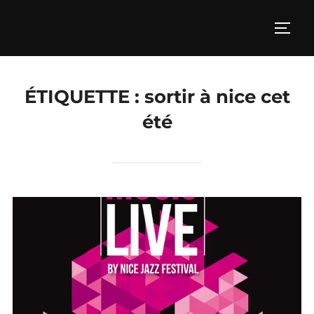
Aller
au
PERM
contenu
ÉTIQUETTE :
sortir à nice cet
été