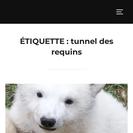
Aller
au
PERM
contenu
ÉTIQUETTE :
tunnel des
requins