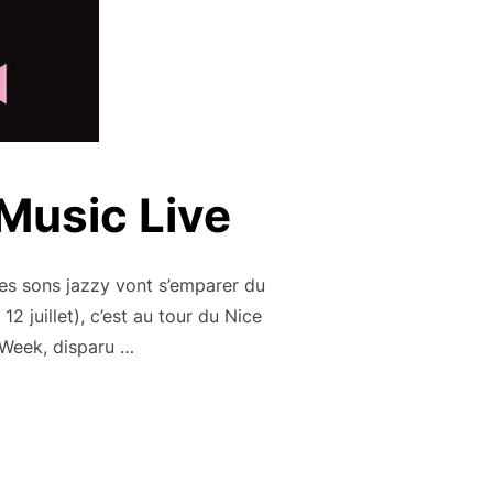
 Music Live
les sons jazzy vont s’emparer du
2 juillet), c’est au tour du Nice
yWeek, disparu …
 PREMIER NICE MUSIC LIVE »