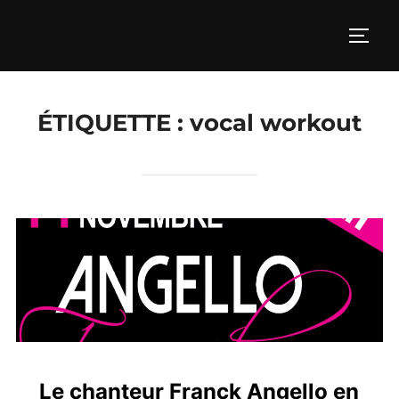
Aller
au
PERM
contenu
ÉTIQUETTE :
vocal workout
Le chanteur Franck Angello en