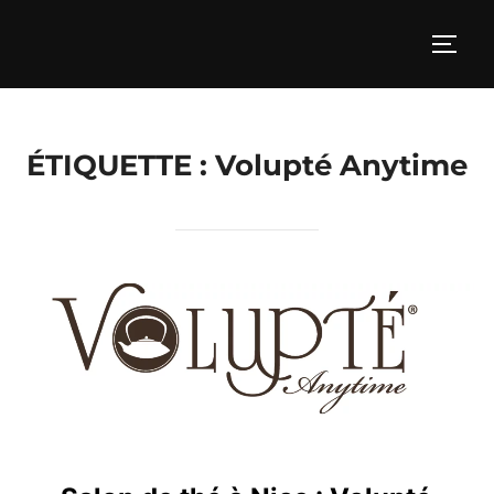
Aller
au
PERM
contenu
ÉTIQUETTE :
Volupté Anytime