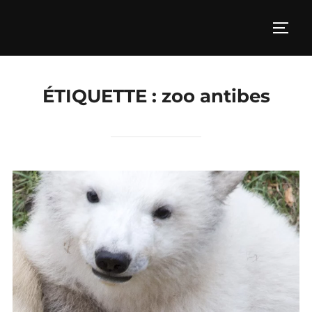
Aller
au
PERM
contenu
ÉTIQUETTE :
zoo antibes