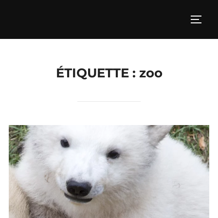
Aller
au
PERM
contenu
ÉTIQUETTE :
zoo