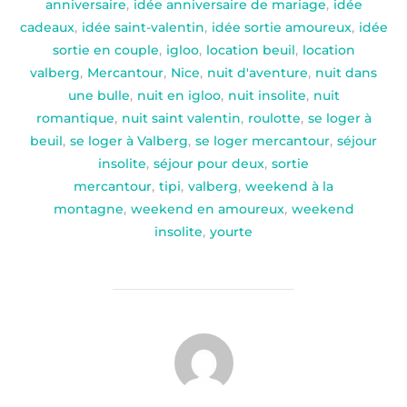
anniversaire
,
idée anniversaire de mariage
,
idée
cadeaux
,
idée saint-valentin
,
idée sortie amoureux
,
idée
sortie en couple
,
igloo
,
location beuil
,
location
valberg
,
Mercantour
,
Nice
,
nuit d'aventure
,
nuit dans
une bulle
,
nuit en igloo
,
nuit insolite
,
nuit
romantique
,
nuit saint valentin
,
roulotte
,
se loger à
beuil
,
se loger à Valberg
,
se loger mercantour
,
séjour
insolite
,
séjour pour deux
,
sortie
mercantour
,
tipi
,
valberg
,
weekend à la
montagne
,
weekend en amoureux
,
weekend
insolite
,
yourte
AUTEUR DE LA PUBLICATION