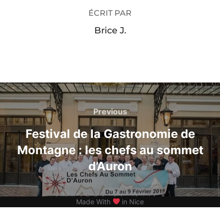
ÉCRIT PAR
Brice J.
Navigation
de
Previous
Previous
l’article
Festival de la Gastronomie de
Montagne : les chefs au sommet
d’Auron
Made With
in Nice