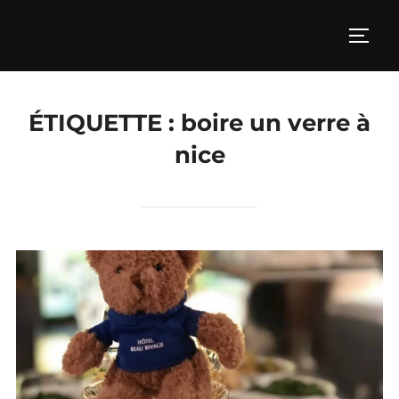
Aller
au
PERM
contenu
ÉTIQUETTE :
boire un verre à
nice