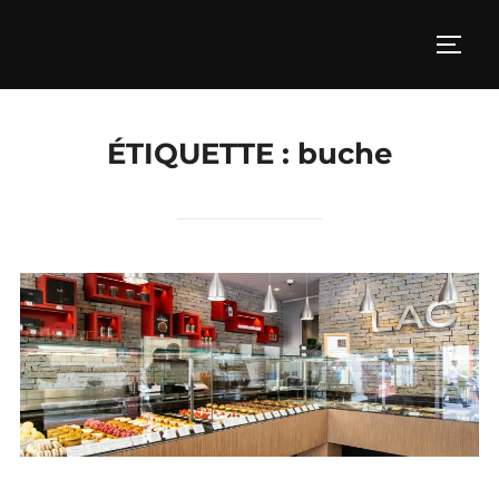
Aller
au
PERM
contenu
ÉTIQUETTE :
buche