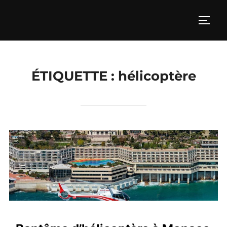
Aller
au
PERM
contenu
ÉTIQUETTE :
hélicoptère