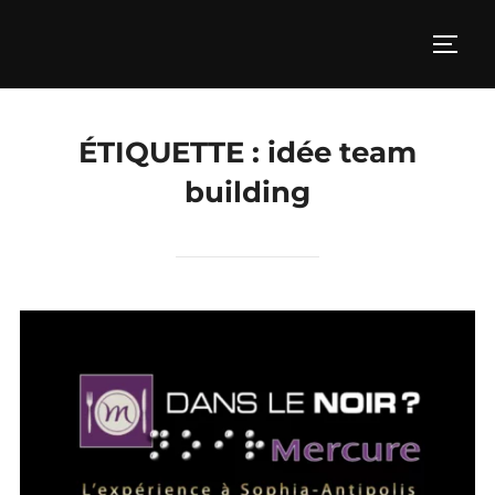
Aller
au
PERM
contenu
ÉTIQUETTE :
idée team
building