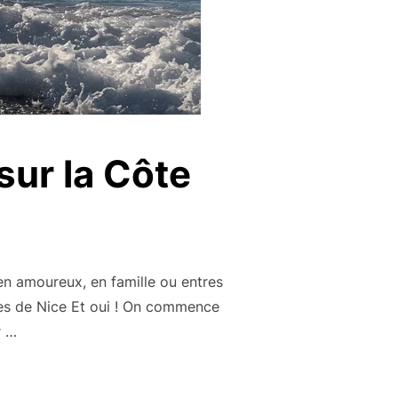
sur la Côte
 en amoureux, en famille ou entres
es de Nice Et oui ! On commence
r …
UITES À NICE ET SUR LA CÔTE D’AZUR »