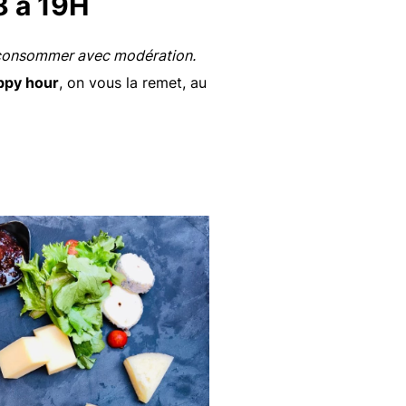
8 à 19H
à consommer avec modération.
appy hour
, on vous la remet, au
s