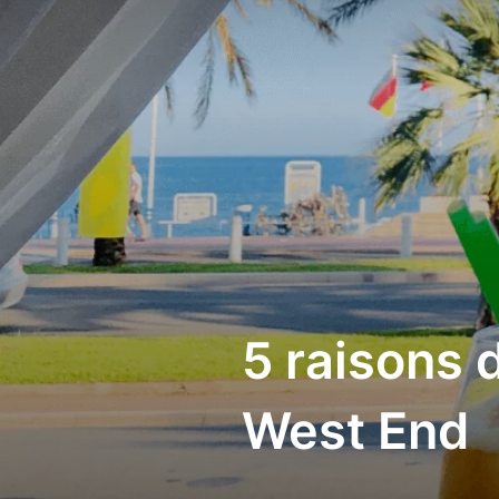
Aller
au
contenu
5 raisons d
West End