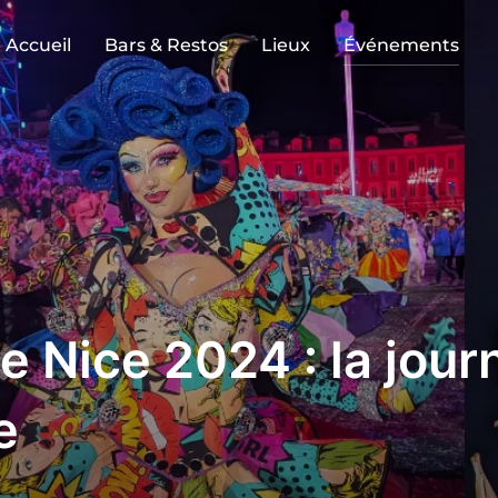
Accueil
Bars & Restos
Lieux
Événements
e Nice 2024 : la jour
e