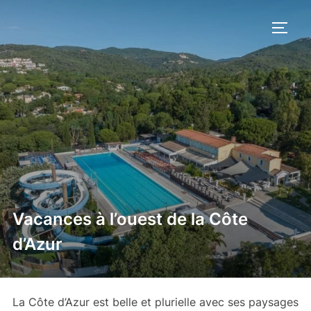
Aller
au
PERM
contenu
Vacances à l’ouest de la Côte
d’Azur
La Côte d’Azur est belle et plurielle avec ses paysages