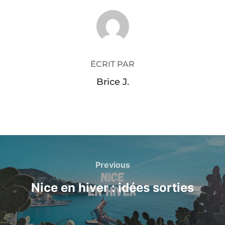
AUTEUR DE LA PUBLICATION
ÉCRIT PAR
Brice J.
Navigation
de
Previous
Previous
l’article
Nice en hiver : idées sorties