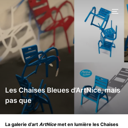
Aller
au
PERM
contenu
Les Chaises Bleues d’ArtNice, mais
pas que
La galerie d’art
ArtNice
met en lumière les Chaises