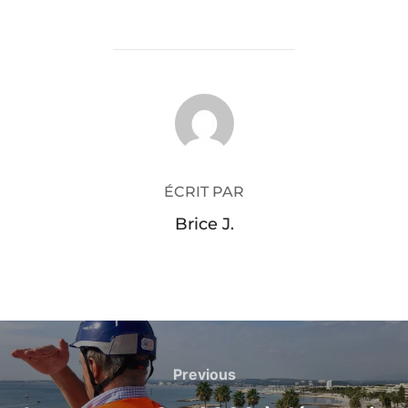
AUTEUR DE LA PUBLICATION
ÉCRIT PAR
Brice J.
Navigation
de
Previous
Previous