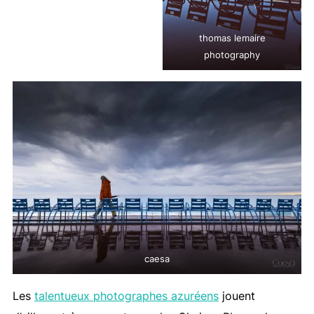
thomas lemaire
photography
caesa
Les
talentueux photographes azuréens
jouent