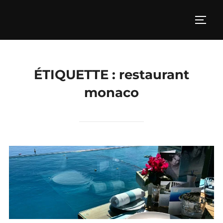
Aller
au
PERM
contenu
ÉTIQUETTE :
restaurant
monaco