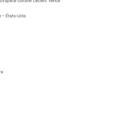
/Espace culturel Leclerc Vence
n – États-Unis
re