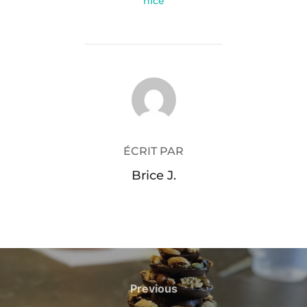
nice
AUTEUR DE LA PUBLICATION
ÉCRIT PAR
Brice J.
Navigation
de
Previous
Previous